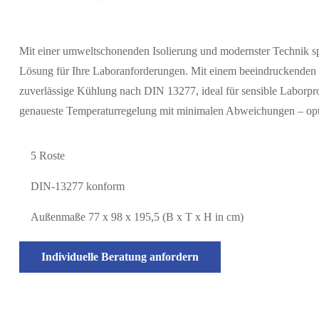
Mit einer umweltschonenden Isolierung und modernster Technik sp
Lösung für Ihre Laboranforderungen. Mit einem beeindruckenden N
zuverlässige Kühlung nach DIN 13277, ideal für sensible Laborp
genaueste Temperaturregelung mit minimalen Abweichungen – opti
5 Roste
DIN-13277 konform
Außenmaße 77 x 98 x 195,5 (B x T x H in cm)
Individuelle Beratung anfordern