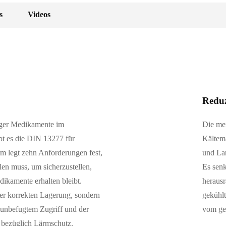
s
Videos
Reduz
iger Medikamente im
Die mei
bt es die DIN 13277 für
Kältema
 legt zehn Anforderungen fest,
und Lan
en muss, um sicherzustellen,
Es senk
dikamente erhalten bleibt.
herausr
er korrekten Lagerung, sondern
gekühlt
unbefugtem Zugriff und der
vom ge
n bezüglich Lärmschutz.