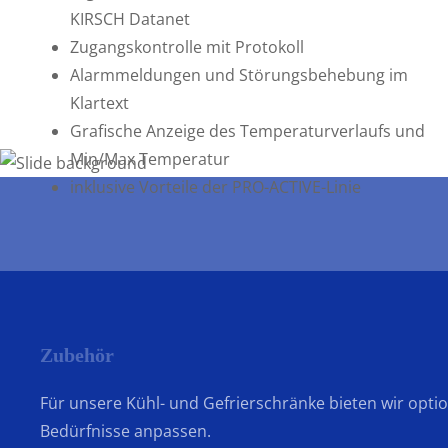
stundenlang Probe. Für Ihre Lagersicher
KIRSCH Datanet
Zugangskontrolle mit Protokoll
Mit Prüfzertifikat.
Alarmmeldungen und Störungsbehebung im
Klartext
Mehr informationen
Grafische Anzeige des Temperaturverlaufs und
Min/Max Temperatur
inklusive Vorteile der PRO-ACTIVE-Linie
Zubehör
Für unsere Kühl- und Gefrierschränke bieten wir optio
Bedürfnisse anpassen.