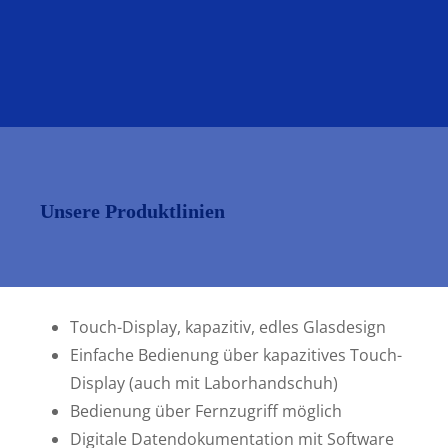
Unsere Produktlinien
Touch-Display, kapazitiv, edles Glasdesign
Temperaturstabilität
Einfache Bedienung über kapazitives Touch-
Display (auch mit Laborhandschuh)
Bedienung über Fernzugriff möglich
Jeder Schrank läuft vor dem Versand
Digitale Datendokumentation mit Software