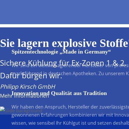
Informationen
Sie lagern explosive Stoff
Spitzentechnologie „Made in Germany“
Sichere Kühlung für Ex-Zonen 1 & 2.
Wir sind ein weltweit agierender Hersteller von prof
marktführend in deutschen Apotheken. Zu unserem 
Dafür bürgen wir.
Philipp Kirsch GmbH
Innovation und Qualität aus Tradition
Mehr informationen
Wir haben den Anspruch, Hersteller der zuverlässigst
gewonnenen Erfahrungen kombinieren wir mit Innovatio
wissen, wie sensibel Ihr Kühlgut ist und setzen desha