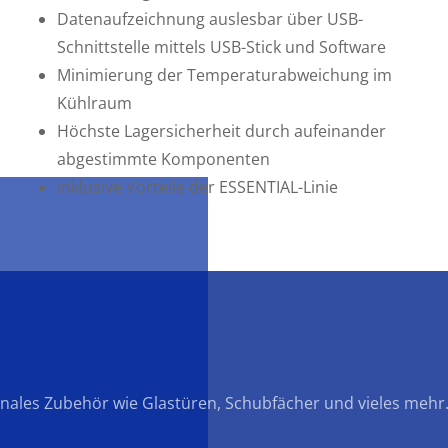
heit.
Datenaufzeichnung auslesbar über USB-
Schnittstelle mittels USB-Stick und Software
Minimierung der Temperaturabweichung im
Kühlraum
Höchste Lagersicherheit durch aufeinander
abgestimmte Komponenten
inklusive Vorteile der ESSENTIAL-Linie
nales Zubehör wie Glastüren, Schubfächer und vieles mehr. S